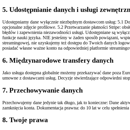
5. Udostępnianie danych i usługi zewnętrz
Udostępniamy dane wyłącznie niezbędnym dostawcom usług: 5.1 Dost
opcjonalne zdjęcie profilowe. 5.2 Przetwarzanie płatności Stripe: o
błędów i zapewnienia niezawodności usługi. Udostępniane są wyłączn
funkcje nauki języka. NIE jesteśmy w żaden sposób powiązani, wspi
streamingowej, nie uzyskujemy też dostępu do Twoich danych logowani
posiadać własne ważne konto na odpowiedniej platformie streamingo
6. Międzynarodowe transfery danych
Jako usługa dostępna globalnie możemy przekazywać dane poza Eur
umowne z dostawcami usług. Decyzje stwierdzające odpowiedni stopi
7. Przechowywanie danych
Przechowujemy dane jedynie tak długo, jak to konieczne: Dane akty
zamknięcia konta. Dokumentacja prawna: do 10 lat w celu spełnien
8. Twoje prawa