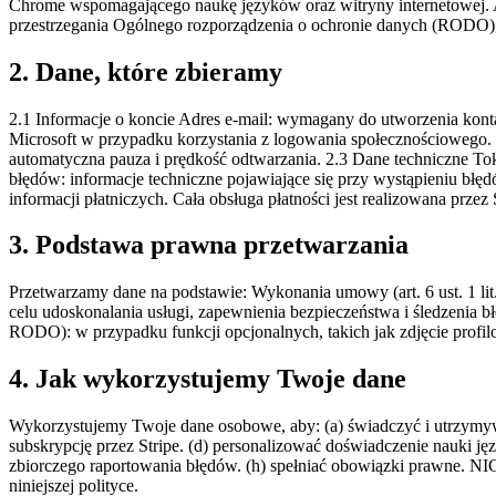
Chrome wspomagającego naukę języków oraz witryny internetowej. Ad
przestrzegania Ogólnego rozporządzenia o ochronie danych (RODO),
2. Dane, które zbieramy
2.1 Informacje o koncie Adres e-mail: wymagany do utworzenia konta 
Microsoft w przypadku korzystania z logowania społecznościowego. 2
automatyczna pauza i prędkość odtwarzania. 2.3 Dane techniczne Tok
błędów: informacje techniczne pojawiające się przy wystąpieniu błęd
informacji płatniczych. Cała obsługa płatności jest realizowana przez
3. Podstawa prawna przetwarzania
Przetwarzamy dane na podstawie: Wykonania umowy (art. 6 ust. 1 lit.
celu udoskonalania usługi, zapewnienia bezpieczeństwa i śledzenia 
RODO): w przypadku funkcji opcjonalnych, takich jak zdjęcie profi
4. Jak wykorzystujemy Twoje dane
Wykorzystujemy Twoje dane osobowe, aby: (a) świadczyć i utrzymywa
subskrypcję przez Stripe. (d) personalizować doświadczenie nauki ję
zbiorczego raportowania błędów. (h) spełniać obowiązki prawne. N
niniejszej polityce.