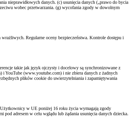
nia nieprawidłowych danych. (c) usunięcia danych („prawo do bycia
sprzeciwu wobec przetwarzania. (g) wycofania zgody w dowolnym
 wrażliwych. Regularne oceny bezpieczeństwa. Kontrole dostępu i
erencje takie jak język ojczysty i docelowy są synchronizowane z
m) i YouTube (www.youtube.com) i nie zbiera danych z żadnych
iezbędnych plików cookie do uwierzytelniania i zapamiętywania
ia. Użytkownicy w UE poniżej 16 roku życia wymagają zgody
nami pod adresem
w celu wglądu lub żądania usunięcia danych dziecka.