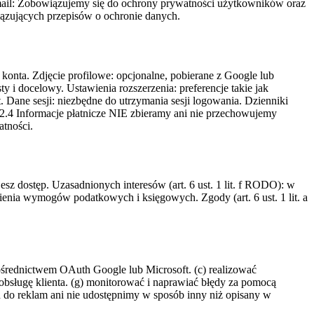
ail:
Zobowiązujemy się do ochrony prywatności użytkowników oraz
ązujących przepisów o ochronie danych.
konta. Zdjęcie profilowe: opcjonalne, pobierane z Google lub
 i docelowy. Ustawienia rozszerzenia: preferencje takie jak
Dane sesji: niezbędne do utrzymania sesji logowania. Dzienniki
. 2.4 Informacje płatnicze NIE zbieramy ani nie przechowujemy
atności.
sz dostęp. Uzasadnionych interesów (art. 6 ust. 1 lit. f RODO): w
ienia wymogów podatkowych i księgowych. Zgody (art. 6 ust. 1 lit. a
ośrednictwem OAuth Google lub Microsoft. (c) realizować
 obsługę klienta. (g) monitorować i naprawiać błędy za pomocą
do reklam ani nie udostępnimy w sposób inny niż opisany w