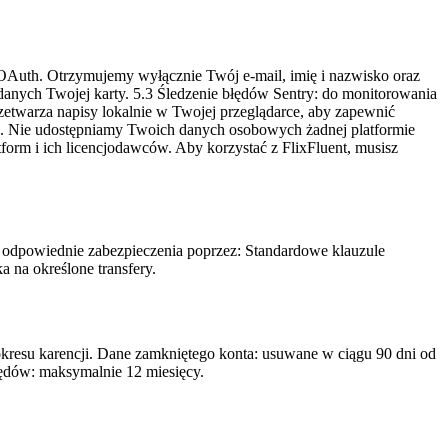
OAuth. Otrzymujemy wyłącznie Twój e-mail, imię i nazwisko oraz
 danych Twojej karty. 5.3 Śledzenie błędów Sentry: do monitorowania
zetwarza napisy lokalnie w Twojej przeglądarce, aby zapewnić
C). Nie udostępniamy Twoich danych osobowych żadnej platformie
form i ich licencjodawców. Aby korzystać z FlixFluent, musisz
odpowiednie zabezpieczenia poprzez: Standardowe klauzule
 na określone transfery.
okresu karencji. Dane zamkniętego konta: usuwane w ciągu 90 dni od
ędów: maksymalnie 12 miesięcy.