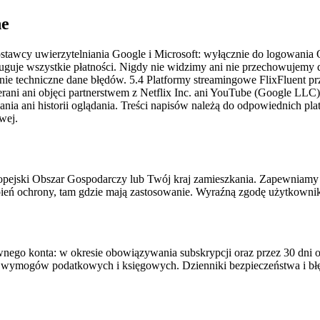
ne
awcy uwierzytelniania Google i Microsoft: wyłącznie do logowania 
bsługuje wszystkie płatności. Nigdy nie widzimy ani nie przechowujemy
ie techniczne dane błędów. 5.4 Platformy streamingowe FlixFluent pr
erani ani objęci partnerstwem z Netflix Inc. ani YouTube (Google LL
a ani historii oglądania. Treści napisów należą do odpowiednich plat
wej.
opejski Obszar Gospodarczy lub Twój kraj zamieszkania. Zapewniamy 
eń ochrony, tam gdzie mają zastosowanie. Wyraźną zgodę użytkownika
wnego konta: w okresie obowiązywania subskrypcji oraz przez 30 dni 
ia wymogów podatkowych i księgowych. Dzienniki bezpieczeństwa i bł