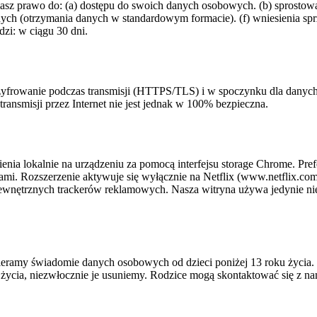
z prawo do: (a) dostępu do swoich danych osobowych. (b) sprostowa
anych (otrzymania danych w standardowym formacie). (f) wniesienia 
zi: w ciągu 30 dni.
zyfrowanie podczas transmisji (HTTPS/TLS) i w spoczynku dla danych
ransmisji przez Internet nie jest jednak w 100% bezpieczna.
enia lokalnie na urządzeniu za pomocą interfejsu storage Chrome. Pref
mi. Rozszerzenie aktywuje się wyłącznie na Netflix (www.netflix.co
y zewnętrznych trackerów reklamowych. Nasza witryna używa jedynie n
e zbieramy świadomie danych osobowych od dzieci poniżej 13 roku życ
u życia, niezwłocznie je usuniemy. Rodzice mogą skontaktować się z 