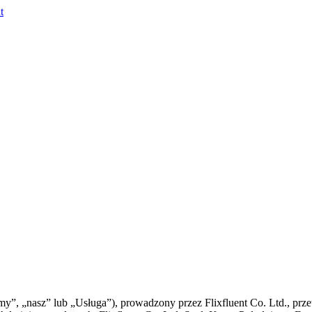
t
„my”, „nasz” lub „Usługa”), prowadzony przez Flixfluent Co. Ltd., pr