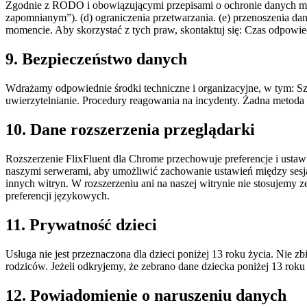
Zgodnie z RODO i obowiązującymi przepisami o ochronie danych mas
zapomnianym”). (d) ograniczenia przetwarzania. (e) przenoszenia d
momencie. Aby skorzystać z tych praw, skontaktuj się:
Czas odpowied
9. Bezpieczeństwo danych
Wdrażamy odpowiednie środki techniczne i organizacyjne, w tym: S
uwierzytelnianie. Procedury reagowania na incydenty. Żadna metoda t
10. Dane rozszerzenia przeglądarki
Rozszerzenie FlixFluent dla Chrome przechowuje preferencje i ustawi
naszymi serwerami, aby umożliwić zachowanie ustawień między sesja
innych witryn. W rozszerzeniu ani na naszej witrynie nie stosujem
preferencji językowych.
11. Prywatność dzieci
Usługa nie jest przeznaczona dla dzieci poniżej 13 roku życia. Ni
rodziców. Jeżeli odkryjemy, że zebrano dane dziecka poniżej 13 rok
12. Powiadomienie o naruszeniu danych