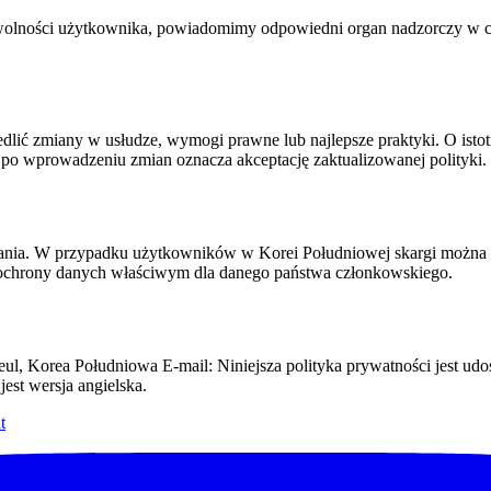
wolności użytkownika, powiadomimy odpowiedni organ nadzorczy w ci
edlić zmiany w usłudze, wymogi prawne lub najlepsze praktyki. O isto
gi po wprowadzeniu zmian oznacza akceptację zaktualizowanej polityki.
kania. W przypadku użytkowników w Korei Południowej skargi możn
ochrony danych właściwym dla danego państwa członkowskiego.
Seul, Korea Południowa E-mail:
Niniejsza polityka prywatności jest u
est wersja angielska.
t