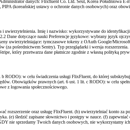
ministrator danych: Flixfluent Co. Ltd. Seul, Korea Południowa E-m
 PIPA (koreańskiej ustawy o ochronie danych osobowych) oraz obowi
i uwierzytelnienia. Imię i nazwisko: wykorzystywane do identyfikacji 
.2 Dane dotyczące nauki Preferencje językowe: wybrany język ojczysty
eny uwierzytelniające: tymczasowe tokeny z OAuth Google/Microsoft. 
ów (za pośrednictwem Sentry). Typ przeglądarki i wersja rozszerzenia
 Stripe, który przetwarza dane płatnicze zgodnie z własną polityką pryw
 b RODO): w celu świadczenia usługi FlixFluent, do której subskrybuje
błędów. Obowiązków prawnych (art. 6 ust. 1 lit. c RODO): w celu spełn
lowe z logowania społecznościowego.
ć rozszerzenie oraz usługę FlixFluent. (b) uwierzytelniać konto za p
zyka. (e) śledzić zapisane słownictwo i postępy w nauce. (f) zapewniać
IGDY nie sprzedamy Twoich danych osobowych, nie wykorzystamy ich 