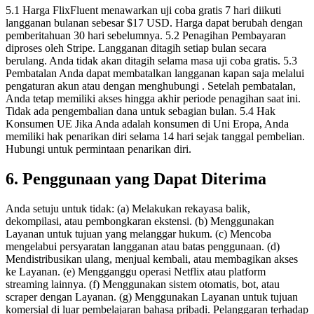
5.1 Harga FlixFluent menawarkan uji coba gratis 7 hari diikuti
langganan bulanan sebesar $17 USD. Harga dapat berubah dengan
pemberitahuan 30 hari sebelumnya. 5.2 Penagihan Pembayaran
diproses oleh Stripe. Langganan ditagih setiap bulan secara
berulang. Anda tidak akan ditagih selama masa uji coba gratis. 5.3
Pembatalan Anda dapat membatalkan langganan kapan saja melalui
pengaturan akun atau dengan menghubungi
. Setelah pembatalan,
Anda tetap memiliki akses hingga akhir periode penagihan saat ini.
Tidak ada pengembalian dana untuk sebagian bulan. 5.4 Hak
Konsumen UE Jika Anda adalah konsumen di Uni Eropa, Anda
memiliki hak penarikan diri selama 14 hari sejak tanggal pembelian.
Hubungi
untuk permintaan penarikan diri.
6. Penggunaan yang Dapat Diterima
Anda setuju untuk tidak: (a) Melakukan rekayasa balik,
dekompilasi, atau pembongkaran ekstensi. (b) Menggunakan
Layanan untuk tujuan yang melanggar hukum. (c) Mencoba
mengelabui persyaratan langganan atau batas penggunaan. (d)
Mendistribusikan ulang, menjual kembali, atau membagikan akses
ke Layanan. (e) Mengganggu operasi Netflix atau platform
streaming lainnya. (f) Menggunakan sistem otomatis, bot, atau
scraper dengan Layanan. (g) Menggunakan Layanan untuk tujuan
komersial di luar pembelajaran bahasa pribadi. Pelanggaran terhadap