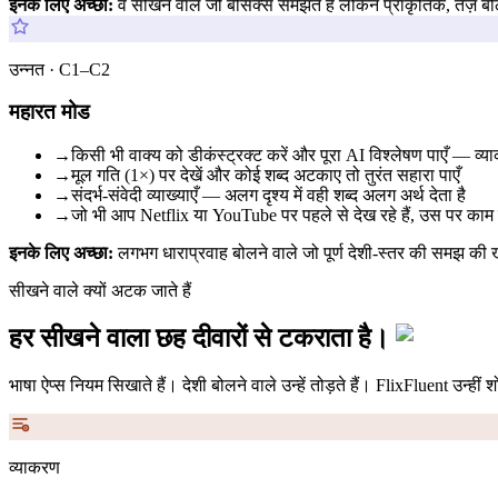
इनके लिए अच्छा:
वे सीखने वाले जो बेसिक्स समझते हैं लेकिन प्राकृतिक, तेज़
उन्नत · C1–C2
महारत मोड
→
किसी भी वाक्य को डीकंस्ट्रक्ट करें और पूरा AI विश्लेषण पाएँ — व्य
→
मूल गति (1×) पर देखें और कोई शब्द अटकाए तो तुरंत सहारा पाएँ
→
संदर्भ-संवेदी व्याख्याएँ — अलग दृश्य में वही शब्द अलग अर्थ देता है
→
जो भी आप Netflix या YouTube पर पहले से देख रहे हैं, उस पर काम
इनके लिए अच्छा:
लगभग धाराप्रवाह बोलने वाले जो पूर्ण देशी-स्तर की समझ की ख
सीखने वाले क्यों अटक जाते हैं
हर सीखने वाला छह दीवारों से टकराता है।
भाषा ऐप्स नियम सिखाते हैं। देशी बोलने वाले उन्हें तोड़ते हैं। FlixFluent उन्ह
व्याकरण