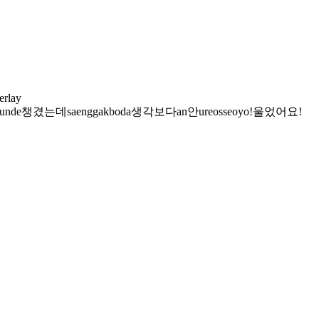
unde
챙겼는데
saenggakboda
생각보다
an
안
ureosseoyo!
울었어요!