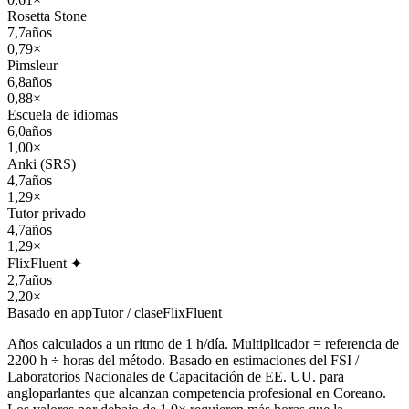
Rosetta Stone
7,7
años
0,79×
Pimsleur
6,8
años
0,88×
Escuela de idiomas
6,0
años
1,00×
Anki (SRS)
4,7
años
1,29×
Tutor privado
4,7
años
1,29×
FlixFluent ✦
2,7
años
2,20×
Basado en app
Tutor / clase
FlixFluent
Años calculados a un ritmo de 1 h/día. Multiplicador = referencia de
2200 h ÷ horas del método. Basado en estimaciones del FSI /
Laboratorios Nacionales de Capacitación de EE. UU. para
angloparlantes que alcanzan competencia profesional en Coreano.