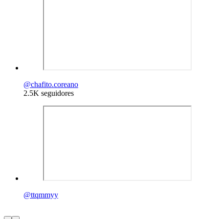
@
chafito.coreano
2.5K seguidores
@
ttqmmyy