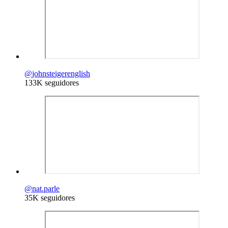
@
johnsteigerenglish
133K seguidores
@
nat.parle
35K seguidores