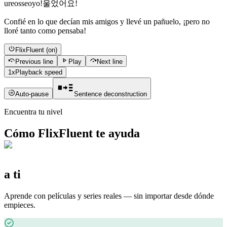
ureosseoyo!
울었어요!
Confié en lo que decían mis amigos y llevé un pañuelo, ¡pero no
lloré tanto como pensaba!
FlixFluent
(on)
Previous line
Play
Next line
1x
Playback speed
Auto-pause
Sentence deconstruction
Encuentra tu nivel
Cómo FlixFluent te ayuda
a ti
Aprende con películas y series reales — sin importar desde dónde
empieces.