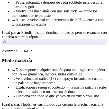
→
Pausa automática después de cada subtítulo para descifrar
antes de seguir
→
Vuelve una línea atrás con una sola tecla — repite los
momentos que te perdiste
→
Ajusta la velocidad en incrementos de 0.05 — encaja con
tu comprensión exacta
Ideal para:
Estudiantes que dominan lo básico pero se estancan con
el habla natural y rápida.
Avanzado · C1–C2
Modo maestría
→
Descompone cualquier oración para un desglose completo
con IA — gramática, matices, notas culturales
→
Ve a velocidad nativa (1×) con apoyo instantáneo cuando
una palabra te haga tropezar
→
Explicaciones según el contexto — la misma palabra recibe
una lectura distinta en una escena distinta
→
Funciona con todo lo que ya ves en Netflix o YouTube
Ideal para:
Hablantes casi fluidos que cierran la brecha hacia una
comprensión de nivel nativo.