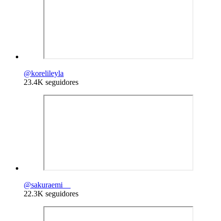
@
korelileyla
23.4K seguidores
@
sakuraemi__
22.3K seguidores