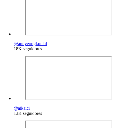
@
annyeongkuntal
18K seguidores
@
aikaici
13K seguidores