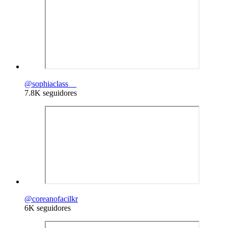
@
sophiaclass__
7.8K seguidores
@
coreanofacilkr
6K seguidores