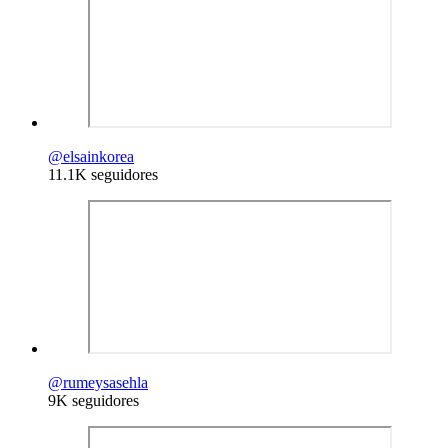
@
elsainkorea
11.1K seguidores
@
rumeysasehla
9K seguidores