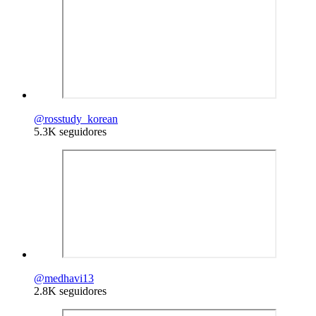
@
rosstudy_korean
5.3K seguidores
@
medhavi13
2.8K seguidores