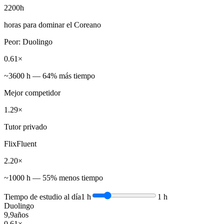
2200
h
horas para dominar el Coreano
Peor: Duolingo
0.61×
~3600 h — 64% más tiempo
Mejor competidor
1.29×
Tutor privado
FlixFluent
2.20×
~1000 h — 55% menos tiempo
Tiempo de estudio al día
1 h
1 h
Duolingo
9,9
años
0,61×