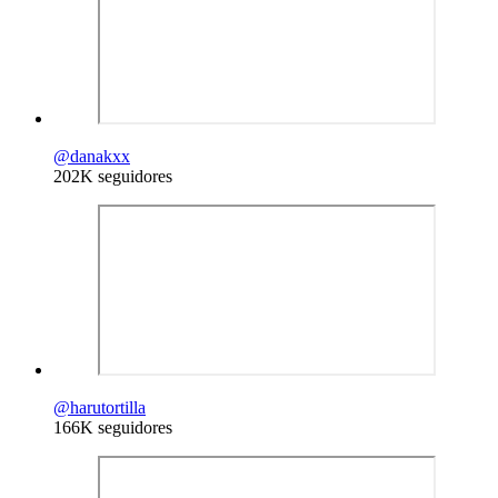
@
danakxx
202K seguidores
@
harutortilla
166K seguidores