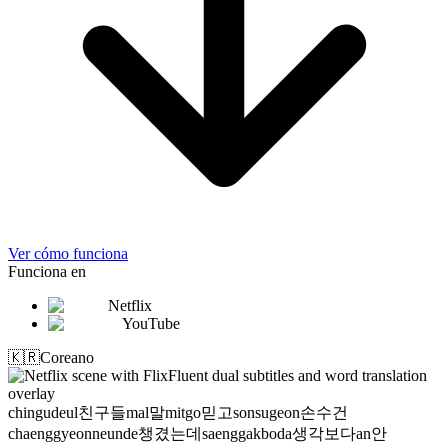
Ver cómo funciona
Funciona en
Netflix
YouTube
🇰🇷
Coreano
chingudeul
친구들
mal
말
mitgo
믿고
sonsugeon
손수건
chaenggyeonneunde
챙겼는데
saenggakboda
생각보다
an
안